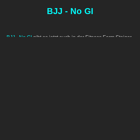
BJJ - No GI
BJJ - No GI
gibt es jetzt auch in der Fitness Farm Steiger.
Besonders geprägt vom BJJ erlernen die Schüler
verschiedene Techniken insbesondere im Bodenkampf.
Durch erfahrene Trainer werdet ihr zum Monster auf der
Matte.
Der Kurs findet zweimal pro Woche statt und ist ab 16
Jahren möglich.